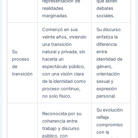
representación de
que abren
realidades
debates
marginadas.
sociales.
Comenzó en sus
Su discurso
veinte años, viviendo
enfatiza la
una transición
diferencia
Su
natural y privada, sin
entre
proceso
hacerla un
identidad de
de
espectáculo público,
género,
transición
con una visión clara
orientación
de la identidad como
sexual y
proceso continuo,
expresión
no solo físico.
personal.
Su evolución
Reconocida por su
refleja
coherencia entre
compromiso
trabajo y discurso
con la
público, con