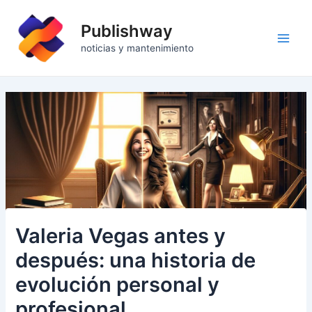
Ir
al
Publishway
contenido
Main
noticias y mantenimiento
Men
Valeria Vegas antes y
después: una historia de
evolución personal y
profesional