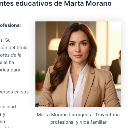
dentes educativos de Marta Morano
rofesional
s. Su
ón del título
ores de la
ue le ha
órica para
versos cursos
abilidad
s y
Marta Morano Larragueta: Trayectoria
eño
profesional y vida familiar